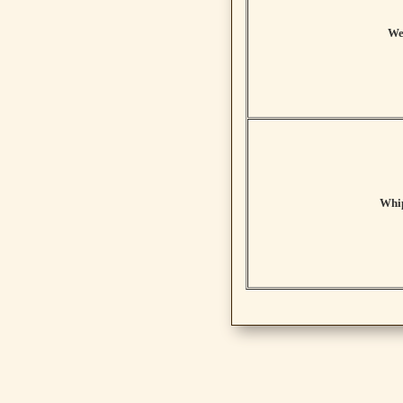
We
Whip