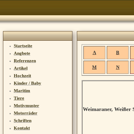
Startseite
A
B
Angbote
Referenzen
M
N
Artikel
Hochzeit
Kinder / Baby
Maritim
Tiere
Motivmuster
Weimaraner, Weißer S
Motorräder
Schriften
Kontakt